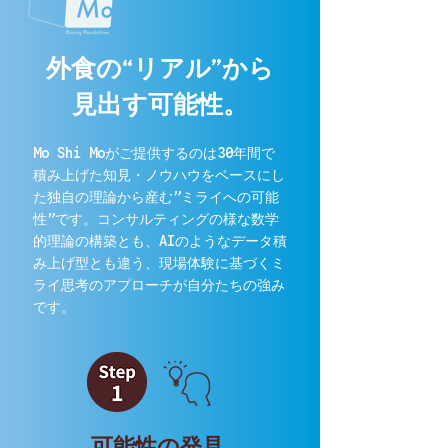
外食の“リアル”から
見出す可能性。
Mo Shi Moがご提供するのは30年間で
積み上げた知見・ノウハウをベースにし
た独自の理論から産む”ミライへの可能
性”です。コンサルティングの様な数学
的理論の構築とも、AIのようなデータ積
み上げ型とも違う、現場体験に基づくミ
ライ思考のアプローチが自分たちの強み
です。
可能性の発見