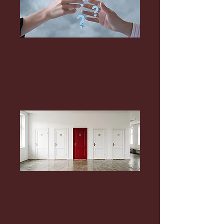
ブランドの“まだ言語化されて
いない価値”を発見します
Brand Rebuild
ブランドを、もう一度“選ばれる理由”
​からつくり直します